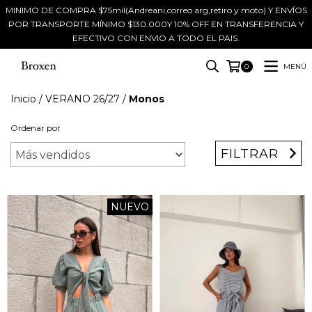
MINIMO DE COMPRA $75mil(Andreani,correo arg,retiro y moto) Y ENVÍOS
POR TRANSPORTE MÍNIMO $130.000Y 10% OFF EN TRANSFERENCIA Y
EFECTIVO CON ENVIO A TODO EL PAIS.
MENÚ
0
Inicio
/
VERANO 26/27
/
Monos
Ordenar por
FILTRAR
NUEVO