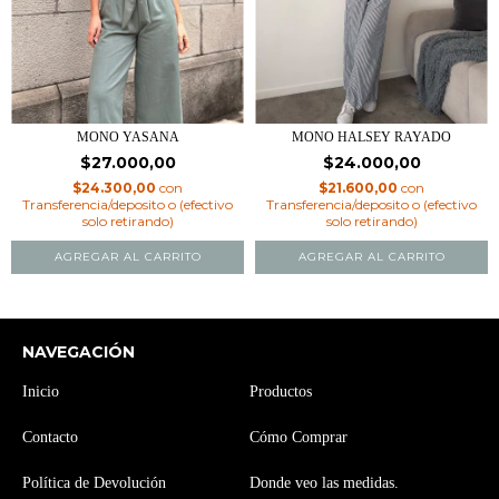
MONO HALSEY RAYADO
MONO YASANA
$24.000,00
$27.000,00
$21.600,00
con
$24.300,00
con
Transferencia/deposito o (efectivo
Transferencia/deposito o (efectivo
solo retirando)
solo retirando)
AGREGAR AL CARRITO
AGREGAR AL CARRITO
NAVEGACIÓN
Inicio
Productos
Contacto
Cómo Comprar
Política de Devolución
Donde veo las medidas.