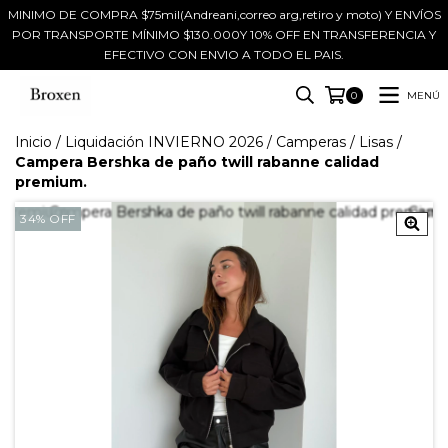
MINIMO DE COMPRA $75mil(Andreani,correo arg,retiro y moto) Y ENVÍOS
POR TRANSPORTE MÍNIMO $130.000Y 10% OFF EN TRANSFERENCIA Y
EFECTIVO CON ENVIO A TODO EL PAIS.
MENÚ
0
Inicio
/
Liquidación INVIERNO 2026
/
Camperas
/
Lisas
/
Campera Bershka de paño twill rabanne calidad
premium.
34
%
OFF