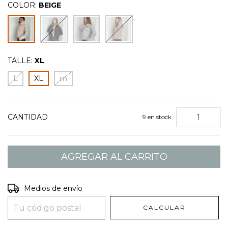
COLOR:
BEIGE
TALLE:
XL
L
XL
m
CANTIDAD
9
en stock
Entregas para el CP:
CAMBIAR CP
Medios de envío
CALCULAR