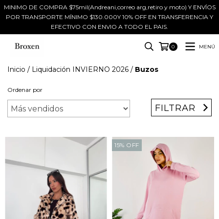
MINIMO DE COMPRA $75mil(Andreani,correo arg,retiro y moto) Y ENVÍOS
POR TRANSPORTE MÍNIMO $130.000Y 10% OFF EN TRANSFERENCIA Y
EFECTIVO CON ENVIO A TODO EL PAIS.
MENÚ
0
Inicio
/
Liquidación INVIERNO 2026
/
Buzos
Ordenar por
FILTRAR
15
%
OFF