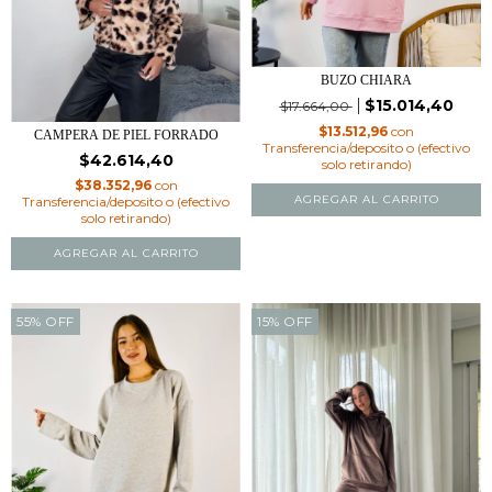
BUZO CHIARA
$15.014,40
$17.664,00
$13.512,96
con
CAMPERA DE PIEL FORRADO
Transferencia/deposito o (efectivo
$42.614,40
solo retirando)
$38.352,96
con
AGREGAR AL CARRITO
Transferencia/deposito o (efectivo
solo retirando)
AGREGAR AL CARRITO
55
%
OFF
15
%
OFF