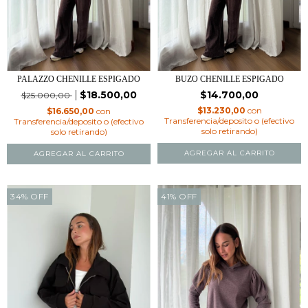
BUZO CHENILLE ESPIGADO
PALAZZO CHENILLE ESPIGADO
$14.700,00
$18.500,00
$25.000,00
$13.230,00
con
$16.650,00
con
Transferencia/deposito o (efectivo
Transferencia/deposito o (efectivo
solo retirando)
solo retirando)
AGREGAR AL CARRITO
AGREGAR AL CARRITO
34
%
OFF
41
%
OFF