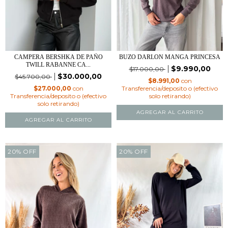
CAMPERA BERSHKA DE PAÑO
BUZO DARLON MANGA PRINCESA
TWILL RABANNE CA...
$9.990,00
$17.000,00
$30.000,00
$45.700,00
$8.991,00
con
$27.000,00
con
Transferencia/deposito o (efectivo
Transferencia/deposito o (efectivo
solo retirando)
solo retirando)
AGREGAR AL CARRITO
AGREGAR AL CARRITO
20
%
OFF
20
%
OFF