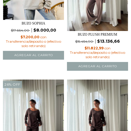
BUZO SOPHIA
$8.000,00
$17.664,00
BUZO PLUSH PREMIUM
$7.200,00
con
$13.136,66
Transferencia/deposito o (efectivo
$15.454,90
solo retirando)
$11.822,99
con
Transferencia/deposito o (efectivo
AGREGAR AL CARRITO
solo retirando)
AGREGAR AL CARRITO
26
%
OFF