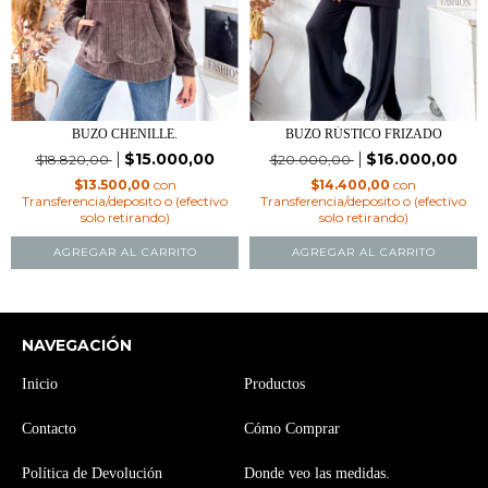
BUZO CHENILLE.
BUZO RÚSTICO FRIZADO
$15.000,00
$16.000,00
$18.820,00
$20.000,00
$13.500,00
con
$14.400,00
con
Transferencia/deposito o (efectivo
Transferencia/deposito o (efectivo
solo retirando)
solo retirando)
AGREGAR AL CARRITO
AGREGAR AL CARRITO
NAVEGACIÓN
Inicio
Productos
Contacto
Cómo Comprar
Política de Devolución
Donde veo las medidas.