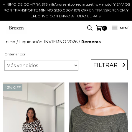
MINIMO DE COMPRA $75mil(Andreani,correo arg,retiro y moto) Y ENVÍOS
POR TRANSPORTE MÍNIMO $130.000Y 10% OFF EN TRANSFERENCIA Y
EFECTIVO CON ENVIO A TODO EL PAIS.
MENÚ
0
Inicio
/
Liquidación INVIERNO 2026
/
Remeras
Ordenar por
FILTRAR
43
%
OFF